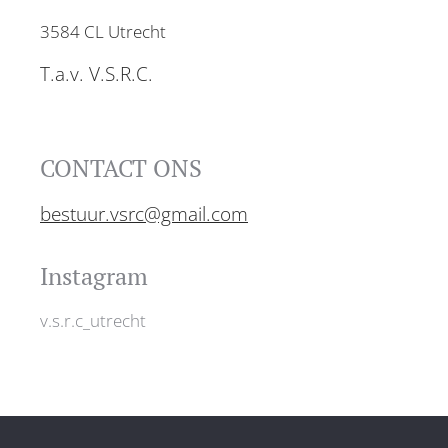
3584 CL Utrecht
T.a.v. V.S.R.C.
CONTACT ONS
bestuur.vsrc@gmail.com
Instagram
v.s.r.c_utrecht