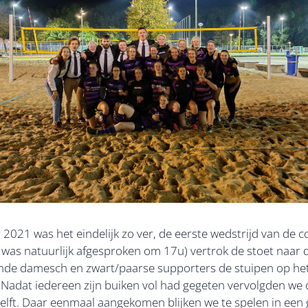
21 was het eindelijk zo ver, de eerste wedstrijd van de com
r was natuurlijk afgesproken om 17u) vertrok de stoet naar
nde damesch en zwart/paarse supporters de stuipen op het l
. Nadat iedereen zijn buiken vol had gegeten vervolgden we 
lft. Daar eenmaal aangekomen blijken we te spelen in een 