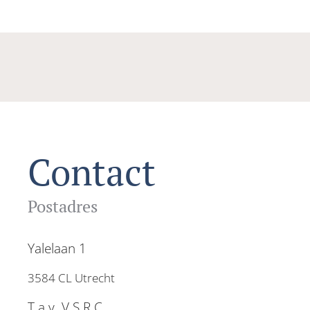
Contact
Postadres
Yalelaan 1
3584 CL Utrecht
T.a.v. V.S.R.C.