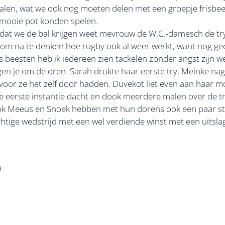
alen, wat we ook nog moeten delen met een groepje frisbee 
n mooie pot konden spelen.
at we de bal krijgen weet mevrouw de W.C.-damesch de tryli
g om na te denken hoe rugby ook al weer werkt, want nog ge
Als beesten heb ik iedereen zien tackelen zonder angst zijn w
gen je om de oren. Sarah drukte haar eerste try, Meinke na
oor ze het zelf door hadden. Duvekot liet even aan haar m
e eerste instantie dacht en dook meerdere malen over de tr
k Meeus en Snoek hebben met hun dorens ook een paar ste
chtige wedstrijd met een wel verdiende winst met een uitsla