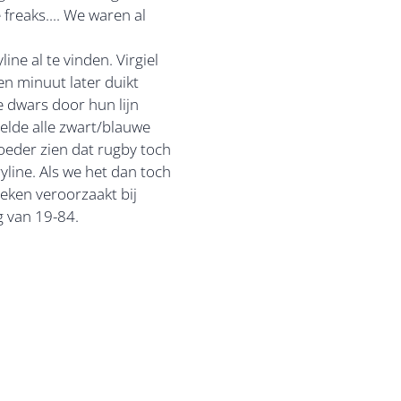
freaks.... We waren al
ne al te vinden. Virgiel
en minuut later duikt
e dwars door hun lijn
gelde alle zwart/blauwe
oeder zien dat rugby toch
yline. Als we het dan toch
ken veroorzaakt bij
g van 19-84.