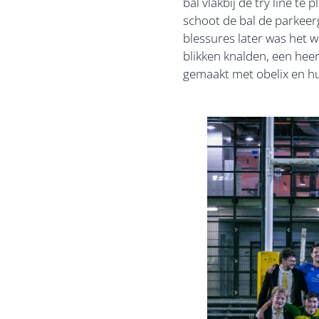
bal vlakbij de try line t
schoot de bal de parkeer
blessures later was het 
blikken knalden, een heer
gemaakt met obelix en hu