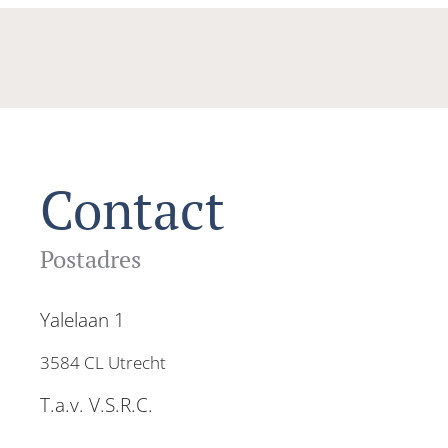
Contact
Postadres
Yalelaan 1
3584 CL Utrecht
T.a.v. V.S.R.C.