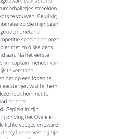
tige zwart-paars stond
 tumorballetjes streelden
ots te vouwen. Gelukkig
ombinatie op die mijn ogen
e gouden drietand
ompetitie speelde en onze
ep er met zn dikke pens
d aan. Na het eerste
nterim captain meneer van
ijk te verstane
en het op een lopen te
eersterijer, wist hij hem
 deze hoek hem net te
 had de heer
. Gepiekt in zijn
ij ontving het Ovale ei
e lichte voetjes en zware
 try line en wist hij zijn