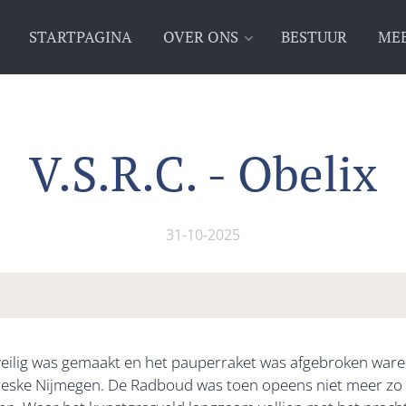
STARTPAGINA
OVER ONS
BESTUUR
MEE
V.S.R.C. - Obelix
31-10-2025
eilig was gemaakt en het pauperraket was afgebroken war
eske Nijmegen. De Radboud was toen opeens niet meer zo ch