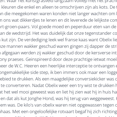
en. Waar het kunstgrasveld langzaam volliep met het prach
 kleuren die enkel en alleen te omschrijven zijn als kots. De
an die meegekomen waren konden niet langer wachten om k
 ons wat dikkerdjes te lenen en dit leverede de lelijkste c
wart-groen-paars. Vol goede moed en peperduur eten van d
 de wedstrijd. Het was duidelijk dat onze tegenstander c
t zijn. De verdediging leek wel franse kaas want Obelix li
ze mannen wakker geschud waren gingen zij dapper de strij
zijn afgegaan werden zij wakker geschud door de kersverse i
e pony praeses. Geinspireerd door deze prachtige ietwat moeil
eer de W.C. Heeren een heerlijke interceptie te ontvangen 
k ongemakkelijke side step, ik ben immers ook maar een logge 
ygebied te drukken. Als een maagdelijke conversiekicker was
et te converteren. Nadat Obelix weer een try wist te drukken
het wel mooi geweest was en liet hij zien wat hij in huis had
, en dat als kut Jonghe Hond, was hij terug van weggeweest. H
hem was. De kilo's van obelix waren niet opgewassen tegen d
s. Met een ongeloofelijke rotvaart begaf hij zich richting de