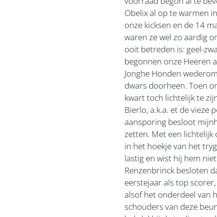
voorraad begon al te bev
Obelix al op te warmen in
onze kicksen en de 14 m
waren ze wel zo aardig om
ooit betreden is: geel-z
begonnen onze Heeren aan
Jonghe Honden wederom ku
dwars doorheen. Toen on
kwart toch lichtelijk te 
Bierlo, a.k.a. et de viez
aansporing besloot mijnh
zetten. Met een lichtelij
in het hoekje van het tr
lastig en wist hij hem ni
Renzenbrinck besloten dat 
eerstejaar als top scorer
alsof het onderdeel van 
schouders van deze beunhaa