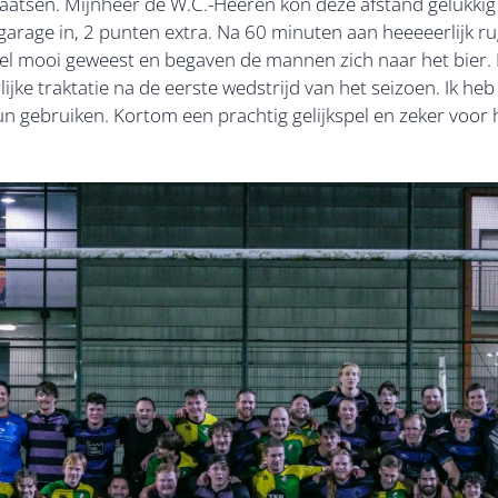
e plaatsen. Mijnheer de W.C.-Heeren kon deze afstand gelukkig
garage in, 2 punten extra. Na 60 minuten aan heeeeerlijk r
wel mooi geweest en begaven de mannen zich naar het bier
lijke traktatie na de eerste wedstrijd van het seizoen. Ik he
n gebruiken. Kortom een prachtig gelijkspel en zeker voor 