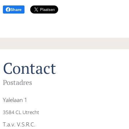
Share
Contact
Postadres
Yalelaan 1
3584 CL Utrecht
T.a.v. V.S.R.C.