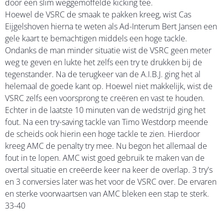
door een slim weggemoffelde kicking tee.
Hoewel de VSRC de smaak te pakken kreeg, wist Cas
Eijgelshoven hierna te weten als Ad-Interum Bert Jansen een
gele kaart te bemachtigen middels een hoge tackle.
Ondanks de man minder situatie wist de VSRC geen meter
weg te geven en lukte het zelfs een try te drukken bij de
tegenstander. Na de terugkeer van de A.I.B.J. ging het al
helemaal de goede kant op. Hoewel niet makkelijk, wist de
VSRC zelfs een voorsprong te creëren en vast te houden.
Echter in de laatste 10 minuten van de wedstrijd ging het
fout. Na een try-saving tackle van Timo Westdorp meende
de scheids ook hierin een hoge tackle te zien. Hierdoor
kreeg AMC de penalty try mee. Nu begon het allemaal de
fout in te lopen. AMC wist goed gebruik te maken van de
overtal situatie en creëerde keer na keer de overlap. 3 try's
en 3 conversies later was het voor de VSRC over. De ervaren
en sterke voorwaartsen van AMC bleken een stap te sterk.
33-40