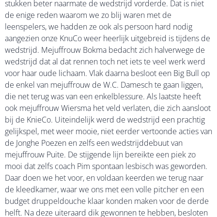
stukken beter naarmate de wedstrijd vorderde. Dat is niet
de enige reden waarom we zo blij waren met de
leenspelers, we hadden ze ook als persoon hard nodig
aangezien onze KnuCo weer heerlijk uitgebreid is tijdens de
wedstrijd. Mejuffrouw Bokma bedacht zich halverwege de
wedstrijd dat al dat rennen toch net iets te veel werk werd
voor haar oude lichaam. Vlak daarna besloot een Big Bull op
de enkel van mejuffrouw de W.C. Damesch te gaan liggen,
die net terug was van een enkelblessure. Als laatste heeft
ook mejuffrouw Wiersma het veld verlaten, die zich aansloot
bij de KnieCo. Uiteindelijk werd de wedstrijd een prachtig
gelijkspel, met weer mooie, niet eerder vertoonde acties van
de Jonghe Poezen en zelfs een wedstrijddebuut van
mejuffrouw Puite. De stijgende lijn bereikte een piek zo
mooi dat zelfs coach Pim spontaan lesbisch was geworden.
Daar doen we het voor, en voldaan keerden we terug naar
de kleedkamer, waar we ons met een volle pitcher en een
budget druppeldouche klaar konden maken voor de derde
helft. Na deze uiteraard dik gewonnen te hebben, besloten