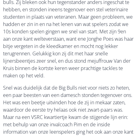
bulls. Zij bleken ook hun tegenstander anders ingeschat te
hebben, en stonden ineens tegenover een stel veterinaire
studenten in plaats van veteranen. Maar geen probleem, we
hadden er zin in en na het lenen van wat spelers zodat we
10s konden spelen gingen we snel van start. Met zijn 9en
aan onze kant welteverstaan, want ene Jonghe Poes was haar
bitje vergeten in de kleedkamer en mocht nog lekker
terugrennen. Gelukkig kon zij dit met haar snelle
lijnersbeentjes zeer snel, en dus stond mejuffrouw Van der
Kruis binnen de kortste keren weer prachtige tackles te
maken op het veld.
Snel was duidelijk dat de Big Bulls niet voor niets zo heten,
een paar beesten van een damesch stonden tegenover ons.
Het was een beetje uitvinden hoe de zij in mekaar zaten,
waardoor de eerste try helaas ook niet zwart-paars was.
Maar na een VSRC kwartiertje kwam de stijgende lijn erin:
met behulp van onze invalcoach Pim en de inside
information van onze leenspelers ging het ook aan onze kant