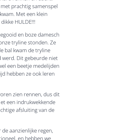
am met prachtig samenspel
 kwam. Met een klein
 dikke HULDE!!!
n gegooid en boze damesch
nze tryline stonden. Ze
de bal kwam de tryline
 werd. Dit gebeurde niet
wel een beetje medelijden
tijd hebben ze ook leren
oren zien rennen, dus dit
 Met een indrukwekkende
htige afsluiting van de
de aanzienlijke regen,
ctioneel, en hebben we