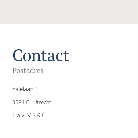
Contact
Postadres
Yalelaan 1
3584 CL Utrecht
T.a.v. V.S.R.C.