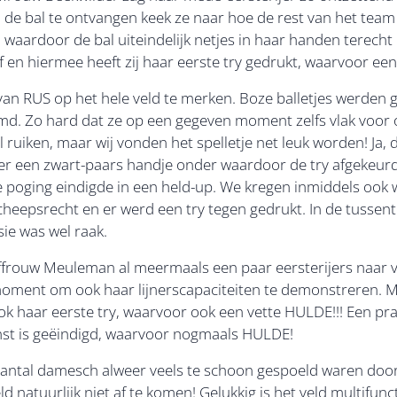
om de bal te ontvangen keek ze naar hoe de rest van het te
 waardoor de bal uiteindelijk netjes in haar handen terecht
 en hiermee heeft zij haar eerste try gedrukt, waarvoor een
 van RUS op het hele veld te merken. Boze balletjes werde
. Zo hard dat ze op een gegeven moment zelfs vlak voor o
 ruiken, maar wij vonden het spelletje net leuk worden! Ja, 
 er een zwart-paars handje onder waardoor de try afgekeurd
poging eindigde in een held-up. We kregen inmiddels ook 
cheepsrecht en er werd een try tegen gedrukt. In de tussen
ie was wel raak.
frouw Meuleman al meermaals een paar eersterijers naar v
 moment om ook haar lijnerscapaciteiten te demonstreren.
k haar eerste try, waarvoor ook een vette HULDE!!! Een prac
inst is geëindigd, waarvoor nogmaals HULDE!
aantal damesch alweer veels te schoon gespoeld waren door 
d natuurlijk niet af te komen! Gelukkig is het veld multifun