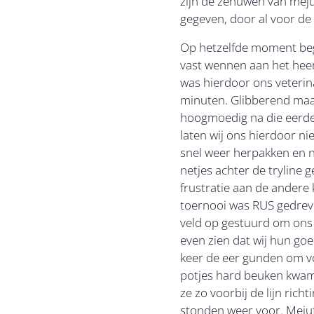
zijn de zenuwen van mejuf
gegeven, door al voor de 
Op hetzelfde moment beg
vast wennen aan het heerl
was hierdoor ons veterina
minuten. Glibberend maar 
hoogmoedig na die eerder
laten wij ons hierdoor ni
snel weer herpakken en ni
netjes achter de tryline
frustratie aan de ander
toernooi was RUS gedreve
veld op gestuurd om ons 
even zien dat wij hun go
keer de eer gunden om vo
potjes hard beuken kwam 
ze zo voorbij de lijn rich
stonden weer voor. Mejuf