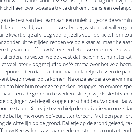
frouw de trainer voor deze wedstrijd. Gelukkig heeft zij d
kickoff een zwart-paarse try te drukken tijdens een oefenpo
on de rest van het team aan een uniek uitgebreide warmin
ijk zachte veld, waardoor we al vroeg wisten dat vallen ge
ire kwartiertje al vroeg voorbij, zelfs voor de kickoff om ex
zonder uit te glijden renden we op elkaar af, maar helaas w
e try van mejuffrouw Meeus en lieten we er een RUSje voor
et afleiden, nu wisten we ook vast dat kicken niet hun sterk
et veel later vloog mejuffrouw Wiersma over het veld heen.
 gedeponeerd en daarna door haar ook netjes tussen de pale
e kant begon weer op te komen. Na onze eerdere overwinnin
n om hier hun revenge te pakken. 'Puppy's' en ervaren sp
maar eens de grond in te werken. Nu zijn wij de slechtsten 
ede pogingen wel degelijk opgemerkt hadden. Vandaar dat w
or te staan. Dit trytje tegen hielp de motivatie van onze d
de bal bij mevrouw de Veurzitter terecht. Met een paar pra
ting de witte lijn op de grond. Balletje op de grond gelegd, r
frouw Beekwilder zag haar mede-eersterijer zo ontzettend