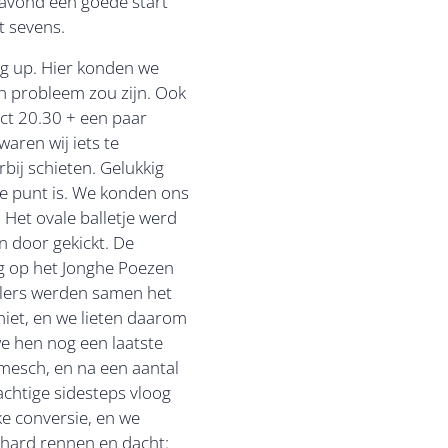
e avond een goede start
t sevens.
g up. Hier konden we
en probleem zou zijn. Ook
act 20.30 + een paar
aren wij iets te
bij schieten. Gelukkig
ste punt is. We konden ons
 Het ovale balletje werd
n door gekickt. De
g op het Jonghe Poezen
elers werden samen het
niet, en we lieten daarom
e hen nog een laatste
amesch, en na een aantal
chtige sidesteps vloog
ake conversie, en we
 hard rennen en dacht: