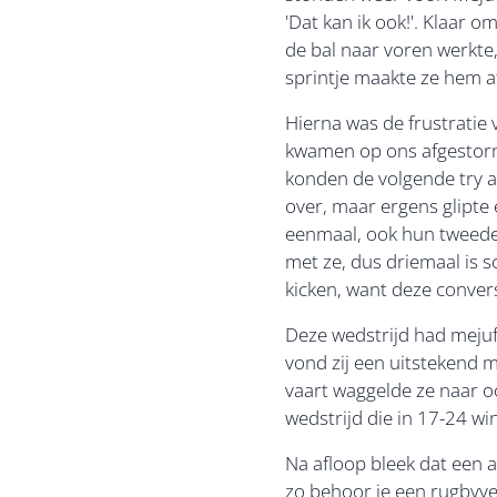
'Dat kan ik ook!'. Klaar 
de bal naar voren werkte,
sprintje maakte ze hem af
Hierna was de frustratie
kwamen op ons afgestormd
konden de volgende try al
over, maar ergens glipte
eenmaal, ook hun tweede 
met ze, dus driemaal is s
kicken, want deze convers
Deze wedstrijd had mejuf
vond zij een uitstekend
vaart waggelde ze naar oo
wedstrijd die in 17-24 w
Na afloop bleek dat een 
zo behoor je een rugbyvel