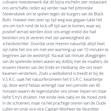
culinaire meesterwerk dat dit bijna michelin ster restaurant
ons verschafte, reden wij verder naar het pittoreske
Stevensbeek om te spelen tegen de burgers van de Black
Bulls. Hoewel men zeer op tijd weg was gegaan lukte het
ons om toch rond de kick-off tijd aan te komen, waar wij
positief verrast werden door ons enige erelid die had
besloten ons te vereren met zijn aanwezigheid als
scheidsrechter. Doordat onze Heeren natuurlijk altijd heet
zijn lukte het ons om met een warming up van 10 minuten te
beginnen aan de wedstrijd. Na wat last minute afzeggingen
van de spelende leden waren wij dolblij met de invallers, de
ervaren Heeren van der Ende en Heitkamp die ons team
kwamen versterken. Zoals u welbekend is treedt er bij de
V.S.R.C. vaak het natuurfenomeen het V.S.R.C. kwartiertje
op, deze werd helaas verlengd naar een periode van 40
minuten waarin de tegenstander ons omver liepen en maar
liefst 5 try's drukten. Het einde leek nabij en de moed zonk
in de schoenen, maar na het prachtige oreren van de Oude
Lullen en onze vice-vice Captain Mijnheer de Veurzitter