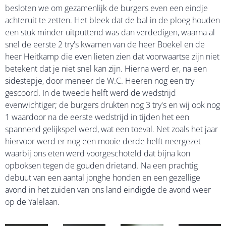
besloten we om gezamenlijk de burgers even een eindje
achteruit te zetten. Het bleek dat de bal in de ploeg houden
een stuk minder uitputtend was dan verdedigen, waarna al
snel de eerste 2 try's kwamen van de heer Boekel en de
heer Heitkamp die even lieten zien dat voorwaartse zijn niet
betekent dat je niet snel kan zijn. Hierna werd er, na een
sidestepje, door meneer de W.C. Heeren nog een try
gescoord. In de tweede helft werd de wedstrijd
evenwichtiger; de burgers drukten nog 3 try's en wij ook nog
1 waardoor na de eerste wedstrijd in tijden het een
spannend gelijkspel werd, wat een toeval. Net zoals het jaar
hiervoor werd er nog een mooie derde helft neergezet
waarbij ons eten werd voorgeschoteld dat bijna kon
opboksen tegen de gouden drietand. Na een prachtig
debuut van een aantal jonghe honden en een gezellige
avond in het zuiden van ons land eindigde de avond weer
op de Yalelaan.