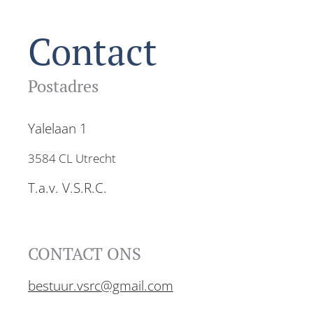
Contact
Postadres
Yalelaan 1
3584 CL Utrecht
T.a.v. V.S.R.C.
CONTACT ONS
bestuur.vsrc@gmail.com