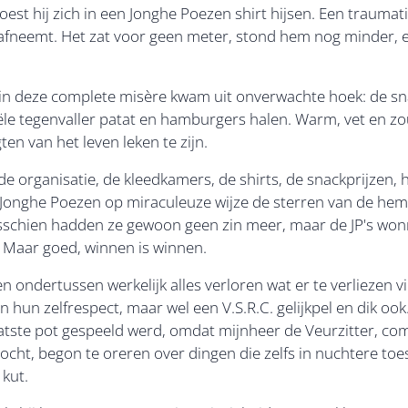
st hij zich in een Jonghe Poezen shirt hijsen. Een traumati
fneemt. Het zat voor geen meter, stond hem nog minder, 
 in deze complete misère kwam uit onverwachte hoek: de sn
ële tegenvaller patat en hamburgers halen. Warm, vet en zou
n van het leven leken te zijn.
de organisatie, de kleedkamers, de shirts, de snackprijzen, h
 Jonghe Poezen op miraculeuze wijze de sterren van de hem
isschien hadden ze gewoon geen zin meer, maar de JP's wo
l. Maar goed, winnen is winnen.
ndertussen werkelijk alles verloren wat er te verliezen vie
an hun zelfrespect, maar wel een V.S.R.C. gelijkpel en dik o
atste pot gespeeld werd, omdat mijnheer de Veurzitter, com
vocht, begon te oreren over dingen die zelfs in nuchtere to
 kut.