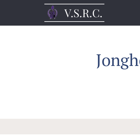
V.S.R.C.
Jongh