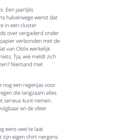
 Een jaarlijks
ens halverwege wenst dat
e in een cluster
eeds over vergaderd onder
p papier verbonden met de
dat van Oblix werkelijk
ets. Tja, wie meldt zich
oezen? Niemand met
e nog een regenjas voor
 regen die langzaam alles
iet serieus kunt nemen.
olgbaar en de sfeer
 eens veel te laat
 zijn eigen shirt nergens