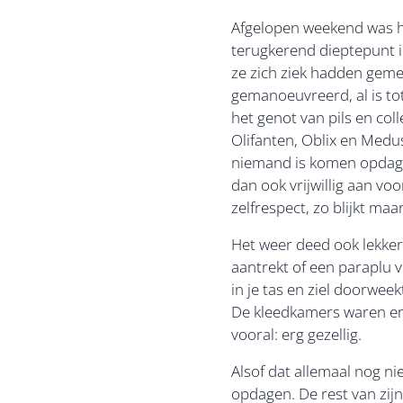
Afgelopen weekend was he
terugkerend dieptepunt i
ze zich ziek hadden geme
gemanoeuvreerd, al is to
het genot van pils en co
Olifanten, Oblix en Medusa
niemand is komen opdagen
dan ook vrijwillig aan 
zelfrespect, zo blijkt maa
Het weer deed ook lekker
aantrekt of een paraplu v
in je tas en ziel doorwee
De kleedkamers waren erb
vooral: erg gezellig.
Alsof dat allemaal nog n
opdagen. De rest van zijn