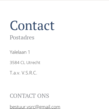
Contact
Postadres
Yalelaan 1
3584 CL Utrecht
T.a.v. V.S.R.C.
CONTACT ONS
bestuur.vsrc@gmail.com