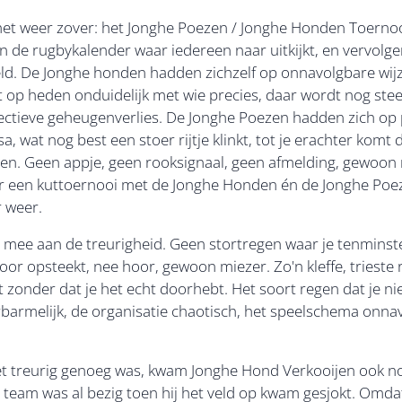
t weer zover: het Jonghe Poezen / Jonghe Honden Toernooi.
n de rugbykalender waar iedereen naar uitkijkt, en vervolg
ld. De Jonghe honden hadden zichzelf op onnavolgbare wijz
t op heden onduidelijk met wie precies, daar wordt nog st
llectieve geheugenverlies. De Jonghe Poezen hadden zich o
, wat nog best een stoer rijtje klinkt, tot je erachter komt 
. Geen appje, geen rooksignaal, geen afmelding, gewoon ni
voor een kuttoernooi met de Jonghe Honden én de Jonghe P
r weer.
 mee aan de treurigheid. Geen stortregen waar je tenminst
oor opsteekt, nee hoor, gewoon miezer. Zo'n kleffe, trieste
kt zonder dat je het echt doorhebt. Het soort regen dat je n
armelijk, de organisatie chaotisch, het speelschema onnav
iet treurig genoeg was, kwam Jonghe Hond Verkooijen ook nog
 team was al bezig toen hij het veld op kwam gesjokt. Omdat