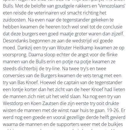
Bulls. Met de belofte van goudgele rakkers en 'Venozolaans'
eten reisde de veterinairen vol smacht richting het
zuidoosten. Na even naar de tegenstander gekeken te
hebben kwamen de heeren toch wel snel tot de conclusie
dat deze burgers een goed maatje groter waren dan zijzelf.
Desondanks begonnen ze aan de wedstrijd vol goede
moed. Dankzij een try van Wouter Heitkamp kwamen ze op
voorsprong. Daarna sloop echter de angst voor de flinke
mannen van de Bulls erin en potje na potje kwamen ze
steeds dichterbij de try-line. Na twee try's en twee
conversies van de Burgers kwamen de vets terug met een
try van Bas Knoef. Hoewel de captain van de tegenstander
een lontje korter dan het zicht van de heer Knoef had lieten
de mannen zich niet uit het veld slaan. Na nog een try van
Westdorp en Koen Zautsen die zijn eerste try ooit drukte
wisten de mannen met de winst naar huis te gaan. 19-26. Er
werd nog een goede en vooral gezellige derde helft gevierd
waarna de mannen en de supporters weer met de buikjes