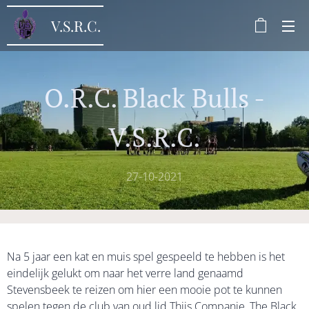
V.S.R.C.
O.R.C. Black Bulls -
V.S.R.C.
27-10-2021
Na 5 jaar een kat en muis spel gespeeld te hebben is het
eindelijk gelukt om naar het verre land genaamd
Stevensbeek te reizen om hier een mooie pot te kunnen
spelen tegen de club van oud lid Thijs Companje, The Black